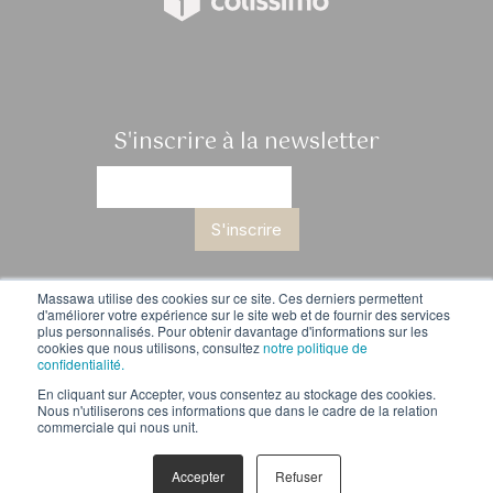
S'inscrire à la newsletter
S'inscrire
Massawa utilise des cookies sur ce site. Ces derniers permettent
d'améliorer votre expérience sur le site web et de fournir des services
nos cafés
lifestyle
histoire
notre méthode
journal
plus personnalisés. Pour obtenir davantage d'informations sur les
contact
Mentions légales
RGPD
cookies que nous utilisons, consultez
notre politique de
Conditions générales de vente
confidentialité.
En cliquant sur Accepter, vous consentez au stockage des cookies.
Nous n'utiliserons ces informations que dans le cadre de la relation
commerciale qui nous unit.
Une réalisation de site Internet signée
32 décembre
Accepter
Refuser