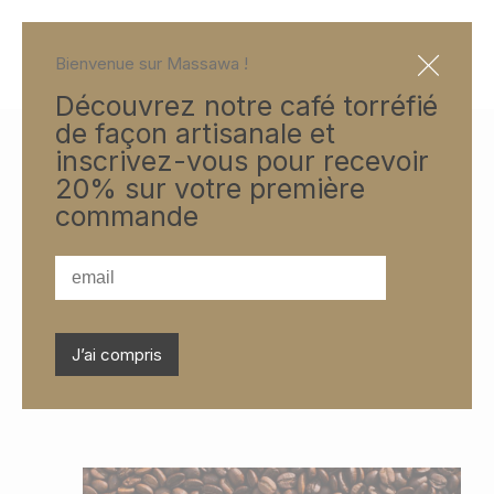
Bienvenue sur Massawa !
Découvrez notre café torréfié
de façon artisanale et
inscrivez-vous pour recevoir
20% sur votre première
lifestyle
commande
toutes les actus
Lifestyle
Détente
J’ai compris