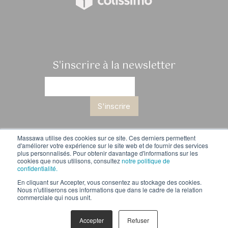
S'inscrire à la newsletter
S'inscrire
Massawa utilise des cookies sur ce site. Ces derniers permettent
d'améliorer votre expérience sur le site web et de fournir des services
nos cafés
lifestyle
histoire
notre méthode
journal
plus personnalisés. Pour obtenir davantage d'informations sur les
contact
Mentions légales
RGPD
cookies que nous utilisons, consultez
notre politique de
Conditions générales de vente
confidentialité.
En cliquant sur Accepter, vous consentez au stockage des cookies.
Nous n'utiliserons ces informations que dans le cadre de la relation
commerciale qui nous unit.
Une réalisation de site Internet signée
32 décembre
Accepter
Refuser