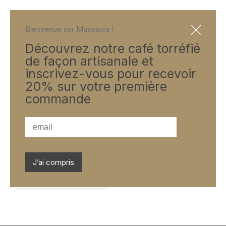
Bienvenue sur Massawa !
Découvrez notre café torréfié
de façon artisanale et
inscrivez-vous pour recevoir
20% sur votre première
panier
commande
Votre panier est actuellement vide.
J’ai compris
Retour à la boutique